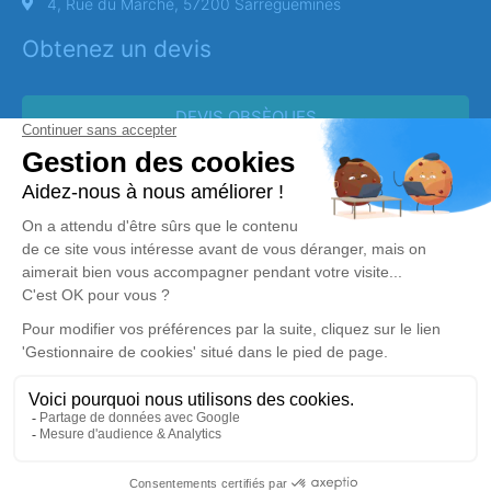
4, Rue du Marché, 57200 Sarreguemines
Obtenez un devis
DEVIS OBSÈQUES
DEVIS PRÉVOYANCE
DEVIS MARBRERIE
Réalisation et référencement par
Notre zone d’intervention
-
Politique de traitement des données personnelles
-