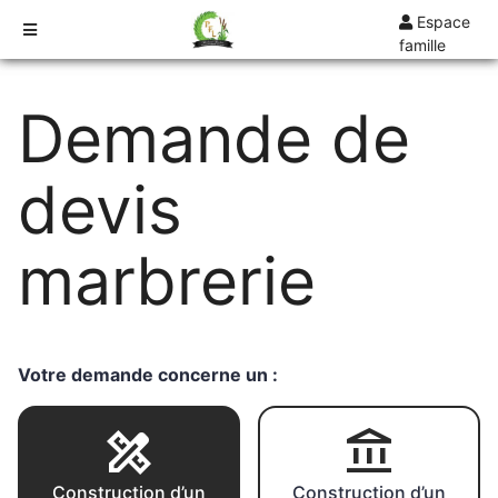
Espace
famille
TARIFS
Demande de
DEVIS
DÉMARCHES
devis
CRÉMATION / INCINÉRATION
TRANSPORT
marbrerie
ORGANISATION / PRÉPARATION
URGENCE / ASSISTANCE
AGENCES
Votre demande concerne un :
SARREGUEMINES
Construction d’un
Construction d’un