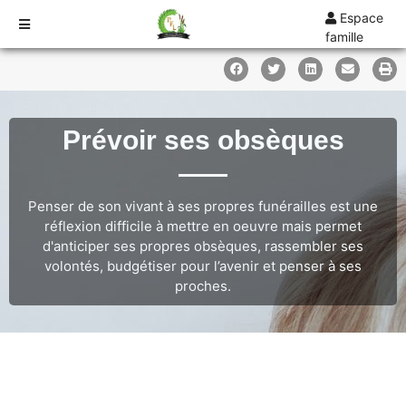
Espace
famille
TARIFS
DEVIS
DÉMARCHES
Prévoir ses obsèques
CRÉMATION / INCINÉRATION
TRANSPORT
Penser de son vivant à ses propres funérailles est une
ORGANISATION / PRÉPARATION
réflexion difficile à mettre en oeuvre mais permet
URGENCE / ASSISTANCE
d'anticiper ses propres obsèques, rassembler ses
volontés, budgétiser pour l’avenir et penser à ses
AGENCES
proches.
SARREGUEMINES