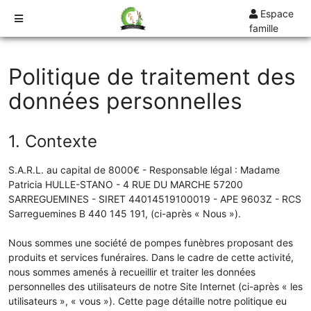
Espace
famille
TARIFS
Politique de traitement des
DEVIS
données personnelles
DÉMARCHES
CRÉMATION / INCINÉRATION
1. Contexte
TRANSPORT
ORGANISATION / PRÉPARATION
S.A.R.L. au capital de 8000€ - Responsable légal : Madame
Patricia HULLE-STANO - 4 RUE DU MARCHE 57200
URGENCE / ASSISTANCE
SARREGUEMINES - SIRET 44014519100019 - APE 9603Z - RCS
AGENCES
Sarreguemines B 440 145 191, (ci-après « Nous »).
SARREGUEMINES
Nous sommes une société de pompes funèbres proposant des
produits et services funéraires. Dans le cadre de cette activité,
nous sommes amenés à recueillir et traiter les données
personnelles des utilisateurs de notre Site Internet (ci-après « les
utilisateurs », « vous »). Cette page détaille notre politique eu