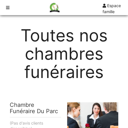
Espace
famille
TARIFS
Toutes nos
DEVIS
DÉMARCHES
chambres
CRÉMATION / INCINÉRATION
TRANSPORT
funéraires
ORGANISATION / PRÉPARATION
URGENCE / ASSISTANCE
AGENCES
SARREGUEMINES
Chambre
Funéraire Du Parc
(Pas d'avis clients