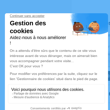
Déroulé de
Les infor
Activez une aler
Recevoir une ale
Je veux êt