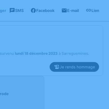
ager
SMS
Facebook
E-mail
Lien
survenu
lundi 18 décembre 2023
à Sarreguemines.
Je rends hommage
erode