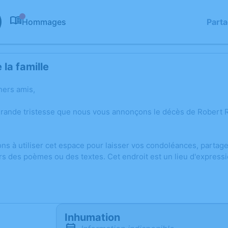
Hommages
Part
0
la famille
hers amis,
grande tristesse que nous vous annonçons le décès de Robert 
ons à utiliser cet espace pour laisser vos condoléances, parta
rs des poèmes ou des textes. Cet endroit est un lieu d'express
Inhumation