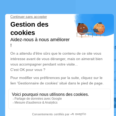
Déroulé de
Les infor
Activez une aler
Recevoir une ale
Je veux êt