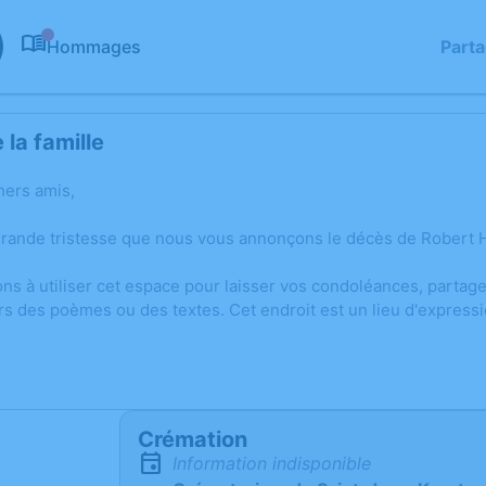
Hommages
Part
0
la famille
hers amis,
grande tristesse que nous vous annonçons le décès de Robert H
ons à utiliser cet espace pour laisser vos condoléances, parta
rs des poèmes ou des textes. Cet endroit est un lieu d'express
Crémation
Information indisponible