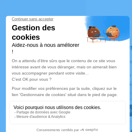
Déroulé de
Les infor
Activez une aler
Recevoir une ale
Je veux êt