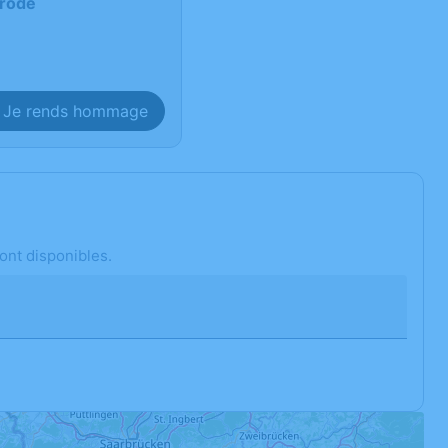
erode
Je rends hommage
ont disponibles.