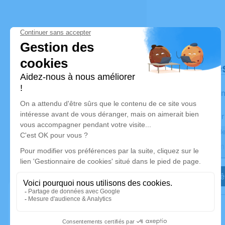
Déroulé de
Les infor
Activez une aler
Recevoir une ale
Je veux êt