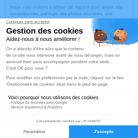
Nous vous invitons à utiliser cet espace pour laisser vos
condoléances, partager des photos souvenirs, une
anecdote ou exprimer vos pensées à travers des poèmes
ou des textes. Cet endroit est un lieu d'expression dédié à
honorer la mémoire de Paul HAAG.
Je rends hommage
Cérémonie religieuse
mardi 30 mars 2021 à 14h30
Chambre Funéraire du Parc de
Sarreguemines
101, Rue de la Montagne
57200 Sarreguemines
2
Je rends hommage
Faire-part
Hommages