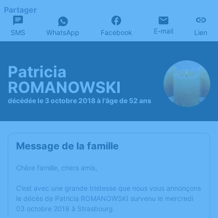
Partager
E-mail
SMS
WhatsApp
Facebook
Lien
Patricia
ROMANOWSKI
décédée le 3 octobre 2018 à l'âge de 52 ans
Message de la famille
Chère famille, chers amis,
C’est avec une grande tristesse que nous vous annonçons
le décès de Patricia ROMANOWSKI survenu le mercredi
03 octobre 2018 à Strasbourg.