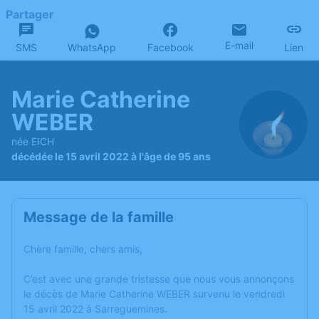
Partager
E-mail
SMS
WhatsApp
Facebook
Lien
Marie Catherine
WEBER
née EICH
décédée le 15 avril 2022 à l'âge de 95 ans
Message de la famille
Chère famille, chers amis,
C’est avec une grande tristesse que nous vous annonçons
le décès de Marie Catherine WEBER survenu le vendredi
15 avril 2022 à Sarreguemines.