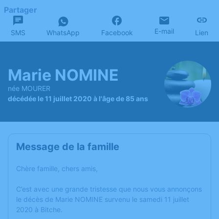
Partager
E-mail
SMS
WhatsApp
Facebook
Lien
Marie NOMINE
née MOURER
décédée le 11 juillet 2020 à l'âge de 85 ans
Message de la famille
Chère famille, chers amis,
C’est avec une grande tristesse que nous vous annonçons
le décès de Marie NOMINE survenu le samedi 11 juillet
2020 à Bitche.