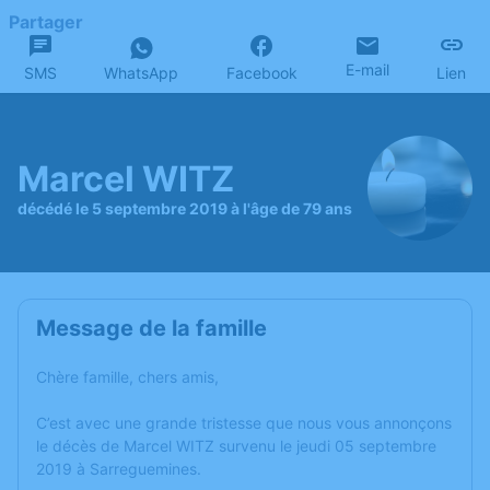
Partager
E-mail
SMS
WhatsApp
Facebook
Lien
Marcel WITZ
décédé le 5 septembre 2019 à l'âge de 79 ans
Message de la famille
Chère famille, chers amis,
C’est avec une grande tristesse que nous vous annonçons
le décès de Marcel WITZ survenu le jeudi 05 septembre
2019 à Sarreguemines.