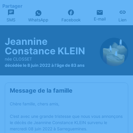
Partager
E-mail
SMS
WhatsApp
Facebook
Lien
Jeannine
Constance KLEIN
née CLOSSET
décédée le 8 juin 2022 à l'âge de 83 ans
Message de la famille
Chère famille, chers amis,
C’est avec une grande tristesse que nous vous annonçons
le décès de Jeannine Constance KLEIN survenu le
mercredi 08 juin 2022 à Sarreguemines.