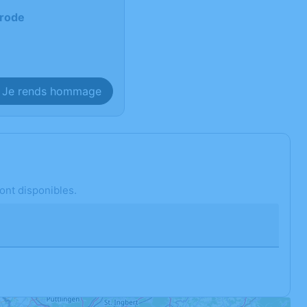
erode
Je rends hommage
ont disponibles.