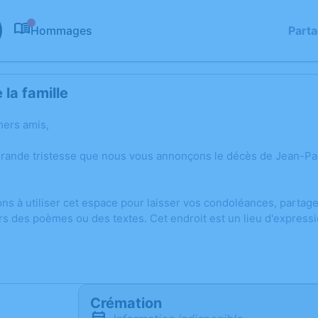
Hommages
Part
0
la famille
hers amis,
grande tristesse que nous vous annonçons le décès de Jean-Pa
ons à utiliser cet espace pour laisser vos condoléances, parta
rs des poèmes ou des textes. Cet endroit est un lieu d'expres
Crémation