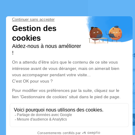
Déroulé de
Les infor
Activez une aler
Recevoir une ale
Je veux êt