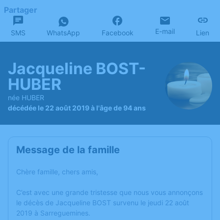
Partager
E-mail
SMS
WhatsApp
Facebook
Lien
Jacqueline BOST-
HUBER
née HUBER
décédée le 22 août 2019 à l'âge de 94 ans
Message de la famille
Chère famille, chers amis,
C’est avec une grande tristesse que nous vous annonçons
le décès de Jacqueline BOST survenu le jeudi 22 août
2019 à Sarreguemines.