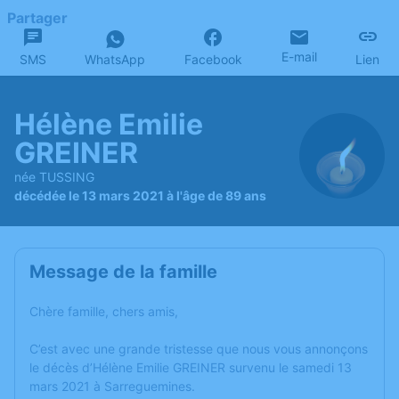
Partager
E-mail
SMS
WhatsApp
Facebook
Lien
Hélène Emilie
GREINER
née TUSSING
décédée le 13 mars 2021 à l'âge de 89 ans
Message de la famille
Chère famille, chers amis,
C’est avec une grande tristesse que nous vous annonçons
le décès d’Hélène Emilie GREINER survenu le samedi 13
mars 2021 à Sarreguemines.