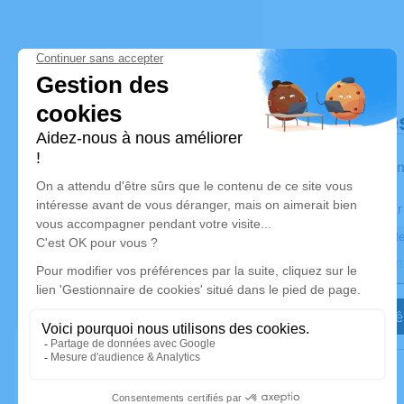
Déroulé de
Les infor
Activez une aler
Recevoir une ale
Je veux êt