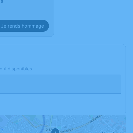
es
Je rends hommage
ont disponibles.
1