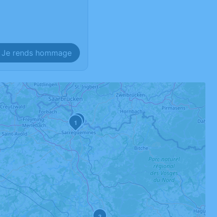
Je rends hommage
2
1
3