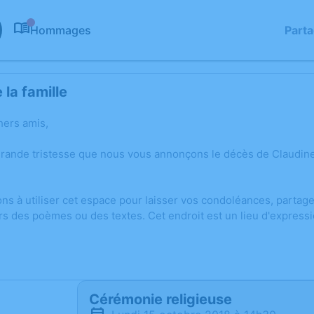
Hommages
Part
0
la famille
hers amis,
grande tristesse que nous vous annonçons le décès de Claudin
ons à utiliser cet espace pour laisser vos condoléances, parta
rs des poèmes ou des textes. Cet endroit est un lieu d'expres
Cérémonie religieuse