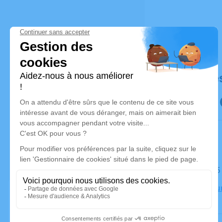
Déroulé de
Le lundi 
Église Neu