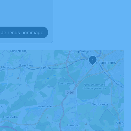
Je rends hommage
1