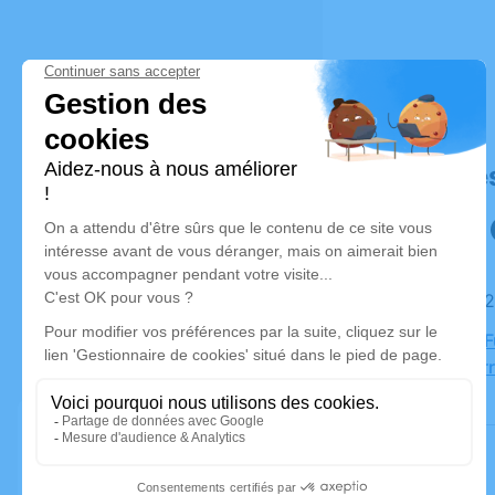
Déroulé de
Le jeudi 0
Chambre Fu
57200 Sar