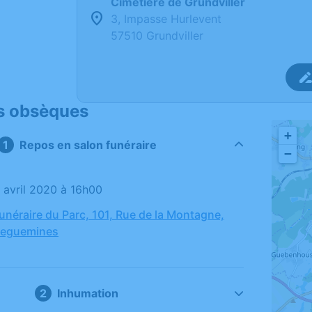
Cimetière de Grundviller
3, Impasse Hurlevent
57510 Grundviller
s obsèques
+
Repos en salon funéraire
−
2 avril 2020 à 16h00
néraire du Parc, 101, Rue de la Montagne,
reguemines
Inhumation