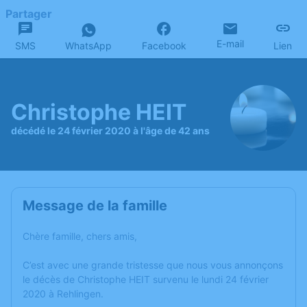
Partager
E-mail
SMS
WhatsApp
Facebook
Lien
Christophe HEIT
décédé le 24 février 2020 à l'âge de 42 ans
Message de la famille
Chère famille, chers amis,
C’est avec une grande tristesse que nous vous annonçons
le décès de Christophe HEIT survenu le lundi 24 février
2020 à Rehlingen.