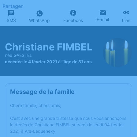
Partager
E-mail
SMS
WhatsApp
Facebook
Lien
Christiane FIMBEL
née GAESTEL
décédée le 4 février 2021 à l'âge de 81 ans
Message de la famille
Chère famille, chers amis,
C’est avec une grande tristesse que nous vous annonçons
le décès de Christiane FIMBEL survenu le jeudi 04 février
2021 à Ars-Laquenexy.