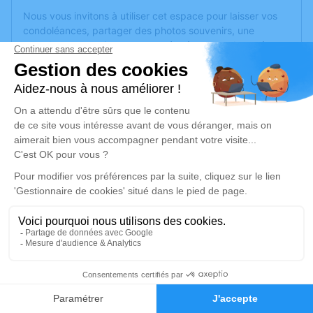
Nous vous invitons à utiliser cet espace pour laisser vos
condoléances, partager des photos souvenirs, une
anecdote ou exprimer vos pensées à travers des poèmes
ou des textes. Cet endroit est un lieu d'expression dédié à
honorer la mémoire de Christiane FIMBEL.
Je rends hommage
Cérémonie religieuse
mardi 09 février 2021 à 14h30
Église Saint Nicolas de Sarreguemines
57200 Sarreguemines
Je rends hommage
1
Déroulé des obsèques
Faire-part
Hommages