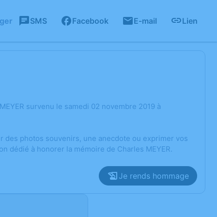
ager
SMS
Facebook
E-mail
Lien
s MEYER survenu le samedi 02 novembre 2019 à
ger des photos souvenirs, une anecdote ou exprimer vos
sion dédié à honorer la mémoire de Charles MEYER.
Je rends hommage