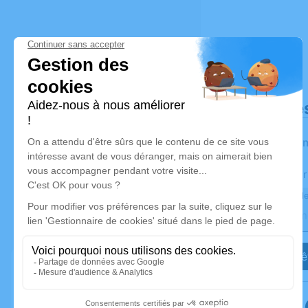
Déroulé de
Les infor
Activez une aler
Recevoir une ale
Je veux êt