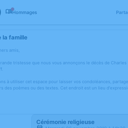
Hommages
Part
0
la famille
hers amis,
grande tristesse que nous vous annonçons le décès de Charle
f.
ons à utiliser cet espace pour laisser vos condoléances, parta
rs des poèmes ou des textes. Cet endroit est un lieu d'expres
Cérémonie religieuse