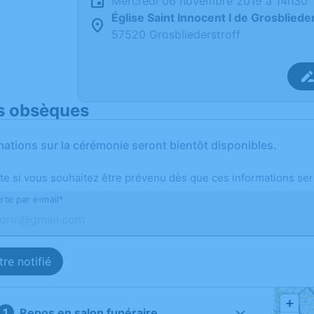
mercredi 06 novembre 2019 à 14h30
Église Saint Innocent I de Grosbliede
57520 Grosbliederstroff
s obsèques
mations sur la cérémonie seront bientôt disponibles.
te si vous souhaitez être prévenu dès que ces informations ser
rte par e-mail*
re notifié
+
Repos en salon funéraire