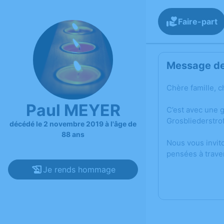
Faire-part
Message de 
Chère famille, c
Paul MEYER
C’est avec une 
Grosbliederstrof
décédé le 2 novembre 2019 à l'âge de
88 ans
Nous vous invit
pensées à trave
Je rends hommage