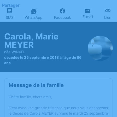
Partager
E-mail
SMS
WhatsApp
Facebook
Lien
Carola, Marie
MEYER
née WINKEL
décédée le 25 septembre 2018 à l'âge de 86
ans
Message de la famille
Chère famille, chers amis,
C’est avec une grande tristesse que nous vous annonçons
le décès de Carola MEYER survenu le mardi 25 septembre