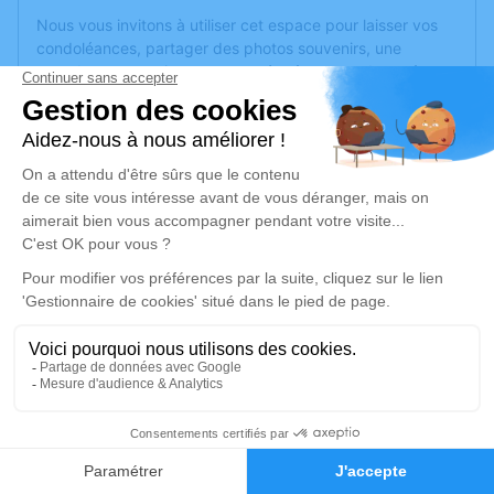
Nous vous invitons à utiliser cet espace pour laisser vos
condoléances, partager des photos souvenirs, une
anecdote ou exprimer vos pensées à travers des poèmes
ou des textes. Cet endroit est un lieu d'expression dédié à
honorer la mémoire de Bernard Marcel SCHMUCK.
Je rends hommage
Cérémonie religieuse
lundi 28 décembre 2020 à 14h30
Église Neunkirch de Sarreguemines
57200 Sarreguemines
Je rends hommage
1
Déroulé des obsèques
Faire-part
Hommages
Les informations sur la cérémonie seront